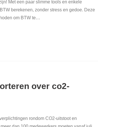
e zijn! Met een paar slimme tools en enkele
de BTW berekenen, zonder stress en gedoe. Deze
ethoden om BTW te
…
orteren over co2-
n verplichtingen rondom CO2-uitstoot en
 meer dan 100 medewerkers moeten vanaf juli