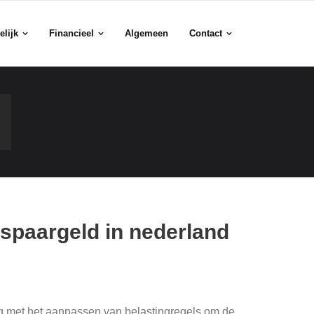
elijk
Financieel
Algemeen
Contact
 spaargeld in nederland
g met het aanpassen van belastingregels om de