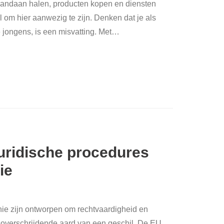
 vandaan halen, producten kopen en diensten
l om hier aanwezig te zijn. Denken dat je als
e jongens, is een misvatting. Met
…
juridische procedures
ie
ie zijn ontworpen om rechtvaardigheid en
soverschrijdende aard van een geschil. De EU