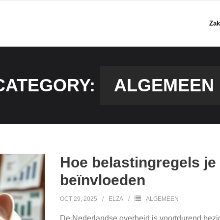
Zak
CATEGORY:
ALGEMEEN
Hoe belastingregels je
beïnvloeden
OCT 29, 2025
ELZA
ALGEMEEN
De Nederlandse overheid is voortdurend bezi