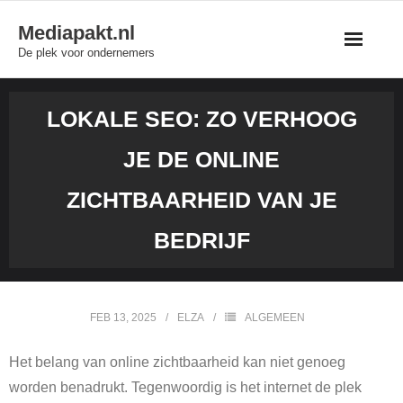
Skip
Mediapakt.nl
to
De plek voor ondernemers
content
LOKALE SEO: ZO VERHOOG
JE DE ONLINE
ZICHTBAARHEID VAN JE
BEDRIJF
FEB 13, 2025
ELZA
ALGEMEEN
Het belang van online zichtbaarheid kan niet genoeg
worden benadrukt. Tegenwoordig is het internet de plek