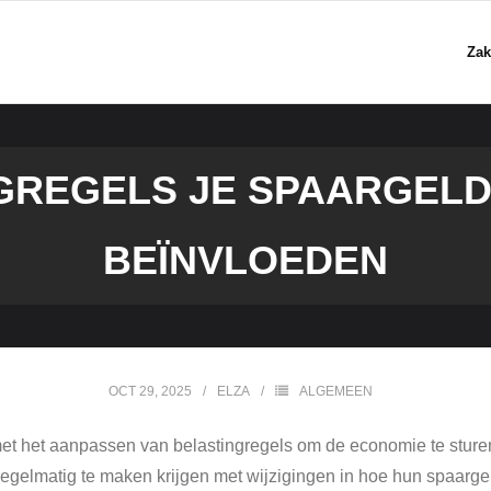
Zak
GREGELS JE SPAARGELD
BEÏNVLOEDEN
OCT 29, 2025
ELZA
ALGEMEEN
et het aanpassen van belastingregels om de economie te stur
 regelmatig te maken krijgen met wijzigingen in hoe hun spaarg