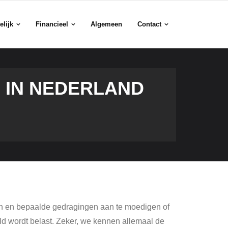
elijk
Financieel
Algemeen
Contact
 IN NEDERLAND
en en bepaalde gedragingen aan te moedigen of
eld wordt belast. Zeker, we kennen allemaal de