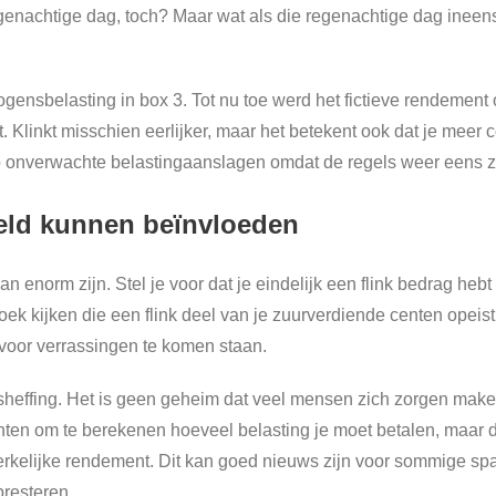
regenachtige dag, toch? Maar wat als die regenachtige dag inee
ensbelasting in box 3. Tot nu toe werd het fictieve rendement
 Klinkt misschien eerlijker, maar het betekent ook dat je meer 
op onverwachte belastingaanslagen omdat de regels weer eens z
geld kunnen beïnvloeden
an enorm zijn. Stel je voor dat je eindelijk een flink bedrag he
k kijken die een flink deel van je zuurverdiende centen opeist.
voor verrassingen te komen staan.
ffing. Het is geen geheim dat veel mensen zich zorgen maken
ten om te berekenen hoeveel belasting je moet betalen, maar di
erkelijke rendement. Dit kan goed nieuws zijn voor sommige sp
presteren.