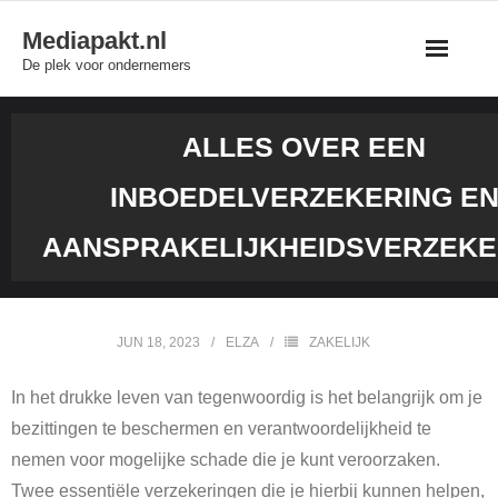
Skip
Mediapakt.nl
to
De plek voor ondernemers
content
ALLES OVER EEN
INBOEDELVERZEKERING E
AANSPRAKELIJKHEIDSVERZEKE
JUN 18, 2023
ELZA
ZAKELIJK
In het drukke leven van tegenwoordig is het belangrijk om je
bezittingen te beschermen en verantwoordelijkheid te
nemen voor mogelijke schade die je kunt veroorzaken.
Twee essentiële verzekeringen die je hierbij kunnen helpen,